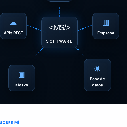
☁
▥
<MS/>
APIs REST
Empresa
SOFTWARE
◉
▣
Base de
Kiosko
datos
SOBRE MÍ