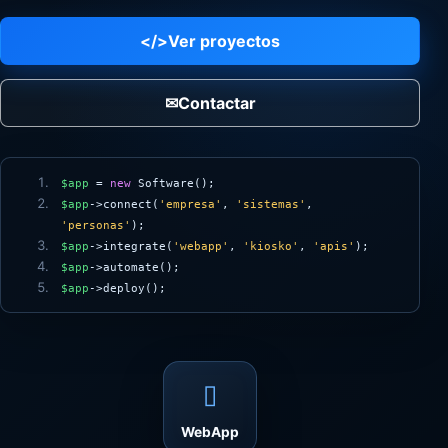
</>
Ver proyectos
✉
Contactar
$app
=
new
Software();
$app
->connect(
'empresa'
,
'sistemas'
,
'personas'
);
$app
->integrate(
'webapp'
,
'kiosko'
,
'apis'
);
$app
->automate();
$app
->deploy();
▯
WebApp